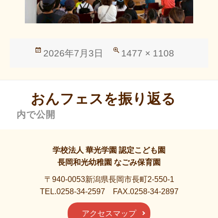
投
フ
2026年7月3日
1477 × 1108
稿
ル
日:
サ
投
イ
おんフェスを振り返る
稿
ズ
ナ
内で公開
ビ
ゲ
ー
学校法人 華光学園 認定こども園
シ
長岡和光幼稚園 なごみ保育園
ョ
〒940-0053新潟県長岡市長町2-550-1
ン
TEL.0258-34-2597 FAX.0258-34-2897
アクセスマップ